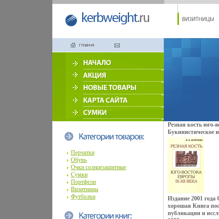
Резная кость юго-
Букинистическое и
Алетейя, 2001 г Тв
ISBN 5-89329-449-1
Перчатки
60x88/16 (~150x210
Обувь
Очки солнцезащитные
Сумки
Портфели
Визитницы
Футболки
Издание 2001 года
хорошая Книга по
публикации и исс