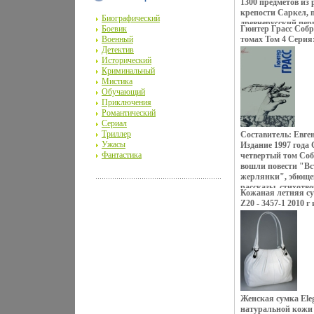
1300 предметов из 
крепости Саркел, 
Биографический
древнерусский пе
Боевик
Гюнтер Грасс Собр
Это крупнейшее со
Военный
томах Том 4 Серия
изделий с террито
Детектив
Рассмотрены все а
Исторический
ремесла Хазарии: 
Криминальный
изготовления, орг
Мистика
производства, худ
Обучающий
Книга подготовлен
Приключения
Археологии Россий
Романтический
предназначена дл
Сериал
роговые орудия тру
Триллер
Составитель: Евге
предметы культа, 
Ужасы
Издание 1997 года
народов Северного
Фантастика
четвертый том Соб
Причерноморья, П
вошли повести "Вс
Нижнего Дуная эпо
жерлянки", эбюще
Автор В Флерова.
рассказы, стихотво
Кожаная летняя су
утратах (Об упадк
Z20 - 3457-1 2010 г
культуры в объеди
Содержание Встреч
Юрий Архипов; ил
Повесть c 7-114 в
Немцы вымирают (
иллюстратор: Гюнте
Крик жерлянки (п
иллюстратор: Гюнте
Истории, историйк
Женская сумка Ele
Фридлянд) Рассказ
натуральной кожи 
(переводчик: Соф