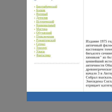
Биографический
Боевик
Военный
Детектив
Исторический
Криминальный
Мистика
Обучающий
Приключения
Романтический
Издание 1975 г
Сериал
античный филос
Триллер
настоящем томе
Ужасы
бюъасего сочин
Фантастика
химиков" из бо
ценнейший исто
античности Общ
древнегреческог
начало 3 в Авт
Собрал высказы
Энесидема Согла
отрицает катего