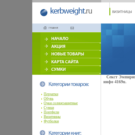
Секст Эмпирик
инфо 4169u.
Перчатки
Обувь
Очки солнцезащитные
Сумки
Портфели
Визитницы
Футболки