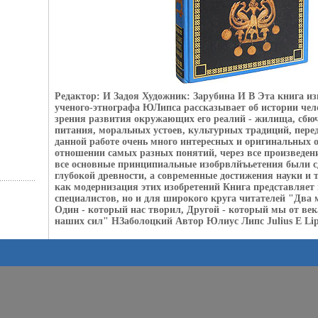
Редактор: И Задоя Художник: Зарубина И В Эта книга из
ученого-этнографа ЮЛипса рассказывает об истории чел
зрения развития окружающих его реалий - жилища, сбю
питания, моральных устоев, культурных традиций, пере
данной работе очень много интересных и оригинальных 
отношении самых разных понятий, через все произведен
все основные принципиальные изобрвлйъьетения были с
глубокой древности, а современные достижения науки и т
как модернизация этих изобретений Книга представляет 
специалистов, но и для широкого круга читателей "Два м
Один - который нас творил, Другой - который мы от век
наших сил" НЗаболоцкий Автор Юлиус Липс Julius E Lip