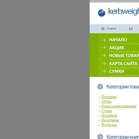
Перчатки
Обувь
Очки солнцезащитные
Сумки
Портфели
Визитницы
Футболки