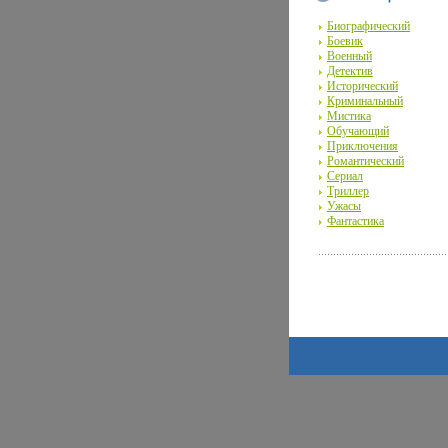
Биографический
Боевик
Военный
Детектив
Исторический
Криминальный
Мистика
Обучающий
Приключения
Романтический
Сериал
Триллер
Ужасы
Фантастика