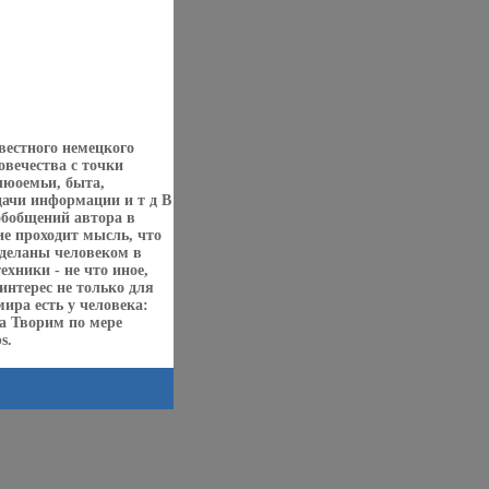
вестного немецкого
овечества с точки
чюоемьи, быта,
дачи информации и т д В
обобщений автора в
ие проходит мысль, что
деланы человеком в
ехники - не что иное,
интерес не только для
ира есть у человека:
а Творим по мере
s.