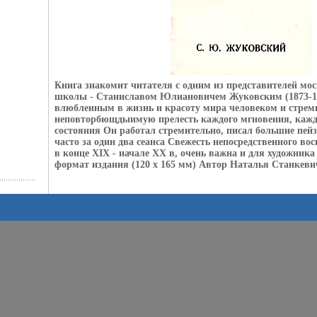
Книга знакомит читателя с одним из представителей мо
школы - Станиславом Юлиановичем Жуковским (1873-1
влюбленным в жизнь и красоту мира человеком и стрем
неповторбющдыимую прелесть каждого мгновения, кажд
состояния Он работал стремительно, писал большие пей
часто за один два сеанса Свежесть непосредственного во
в конце XIX - начале XX в, очень важна и для художни
формат издания (120 х 165 мм) Автор Наталья Станкеви