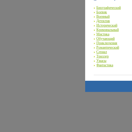
Биографический
Боевик
Военный
Детектив
Исторический
Криминальный
Мистика
Обучающий
Приключения
Романтический
Сериал
Триллер
Ужасы
Фантастика