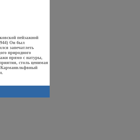
сковской пейзажной
944) Он был
ился запечатлеть
ого природного
зажи прямо с натуры,
сприятия, столь ценимая
ка Карманвлкфвный
ч.