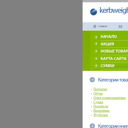
Перчатки
Обувь
Очки солнцезащитные
Сумки
Портфели
Визитницы
Футболки