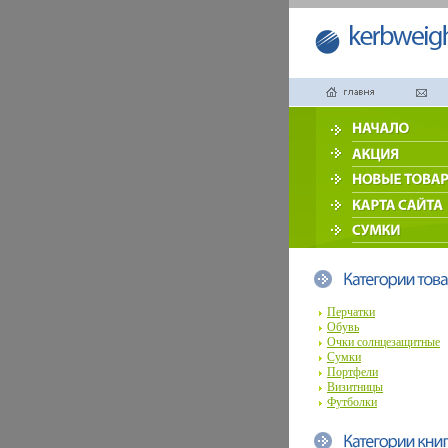
Перчатки
Обувь
Очки солнцезащитные
Сумки
Портфели
Визитницы
Футболки