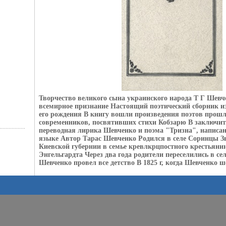
Творчество великого сына украинского народа Т Г Шевч
всемирное признание Настоящий поэтический сборник из
его рождения В книгу вошли произведения поэтов прош
современников, посвятивших стихи Кобзарю В заключите
переводная лирика Шевченко и поэма "Тризна", написан
языке Автор Тарас Шевченко Родился в селе Соринцы Зв
Киевской губернии в семье кревлкрцпостного крестьяни
Энгельгардта Через два года родители переселились в се
Шевченко провел все детство В 1825 г, когда Шевченко ше