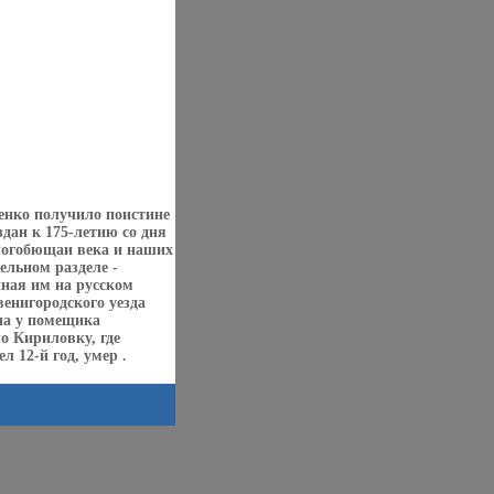
енко получило поистине
дан к 175-летию со дня
логобющаи века и наших
льном разделе -
ная им на русском
енигородского уезда
на у помещика
ло Кириловку, где
л 12-й год, умер .