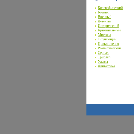
Биографический
Боевик
Военный
Детектив
Исторический
Криминальный
Мистика
Обучающий
Приключения
Романтический
Сериал
Триллер
Ужасы
Фантастика