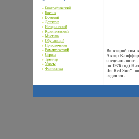
Биографический
Боевик
Военный
Детектив
Исторический
Криминальный
Мистика
Обучающий
Приключения
Романтический
Во второй том 
Сериал
Автор Клиффорд
Триллер
специальности -
Ужасы
по 1976 год) На
Фантастика
the Red Sun" по
годов он .