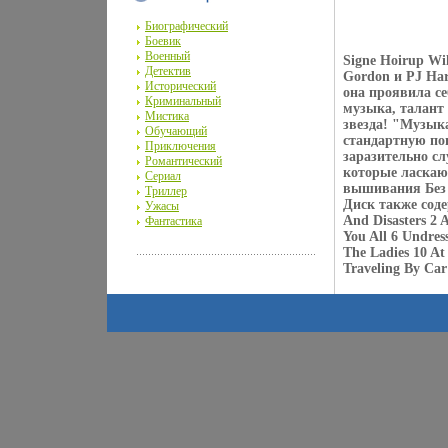
Биографический
Боевик
Военный
Signe Hoirup Wi
Детектив
Gordon и PJ Har
Исторический
она проявила се
Криминальный
музыка, талант 
Мистика
звезда! "Музык
Обучающий
стандартную поп
Приключения
заразительно сл
Романтический
которые ласкают
Сериал
вышивания Без 
Триллер
Диск также соде
Ужасы
And Disasters 2 
Фантастика
You All 6 Undres
The Ladies 10 At 
Traveling By Ca