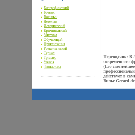
Биографический
Боевик
Военный
Детектив
Исторический
Криминальный
Мистика
Обучающий
Приключения
Романтический
Сериал
Переводчик: В 
Триллер
современного ф
Ужасы
(Его светлейше
Фантастика
профессиональн
действует в са
Вилье Gerard de V