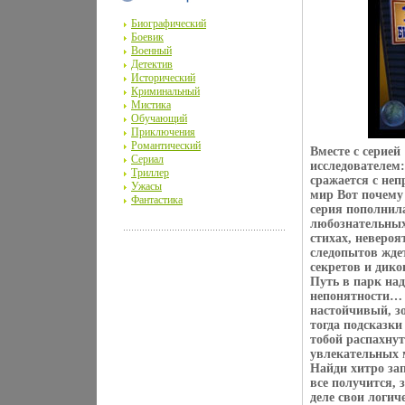
Биографический
Боевик
Военный
Детектив
Исторический
Криминальный
Мистика
Обучающий
Приключения
Романтический
Вместе с серие
Сериал
исследователем:
Триллер
сражается с не
Ужасы
мир Вот почему 
Фантастика
серия пополнил
любознательных
стихах, неверо
следопытов ждет
секретов и дико
Путь в парк на
непонятности… 
настойчивый, з
тогда подсказки
тобой распахну
увлекательных м
Найди хитро за
все получится,
деле свои логи