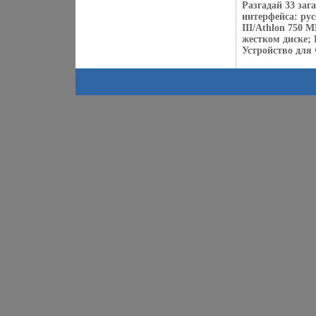
Разгадай 33 заг
интерфейса: ру
III/Athlon 750 
жестком диске; 
Устройство для