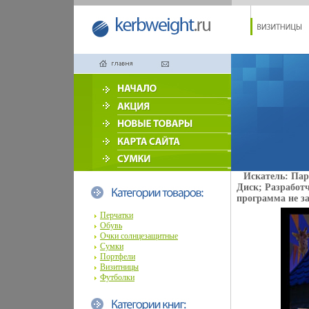
Искатель: Пар
Диск; Разработч
программа не за
Перчатки
Обувь
Очки солнцезащитные
Сумки
Портфели
Визитницы
Футболки