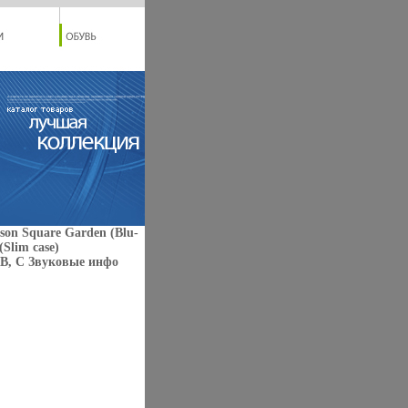
son Square Garden (Blu-
Slim case)
B, С Звуковые инфо