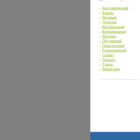
Биографический
Боевик
Военный
Детектив
Исторический
Криминальный
Мистика
Обучающий
Приключения
Романтический
Сериал
Триллер
Ужасы
Фантастика