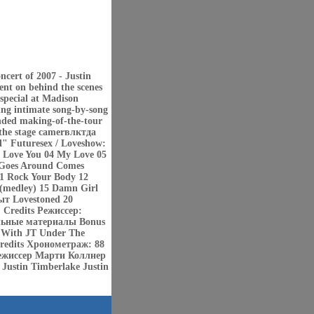
ncert of 2007 - Justin
ent on behind the scenes
special at Madison
ing intimate song-by-song
nded making-of-the-tour
-the stage camerвлктдa
ed" Futuresex / Loveshow:
I Love You 04 My Love 05
t Goes Around Comes
1 Rock Your Body 12
 (medley) 15 Damn Girl
ыт Lovestoned 20
 Credits Режиссер:
льные материалы Bonus
 With JT Under The
Credits Хронометраж: 88
Режиссер Марти Коллнер
ustin Timberlake Justin