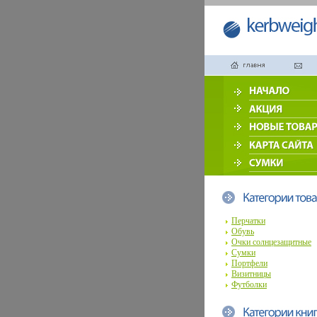
Перчатки
Обувь
Очки солнцезащитные
Сумки
Портфели
Визитницы
Футболки