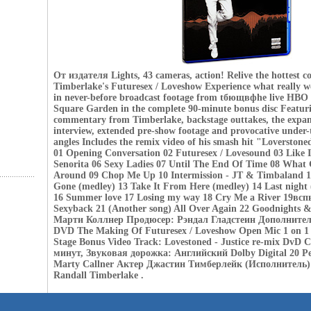
От издателя Lights, 43 cameras, action! Relive the hottest co
Timberlake's Futuresex / Loveshow Experience what really w
in never-before broadcast footage from tбющвфhe live HBO 
Square Garden in the complete 90-minute bonus disc Featur
commentary from Timberlake, backstage outtakes, the expa
interview, extended pre-show footage and provocative under
angles Includes the remix video of his smash hit "Loverston
01 Opening Conversation 02 Futuresex / Lovesound 03 Like 
Senorita 06 Sexy Ladies 07 Until The End Of Time 08 Wha
Around 09 Chop Me Up 10 Intermission - JT & Timbaland 1
Gone (medley) 13 Take It From Here (medley) 14 Last night
16 Summer love 17 Losing my way 18 Cry Me a River 19всп
Sexyback 21 (Another song) All Over Again 22 Goodnights &
Марти Коллнер Продюсер: Рэндал Гладстеин Дополните
DVD The Making Of Futuresex / Loveshow Open Mic 1 on 1
Stage Bonus Video Track: Lovestoned - Justice re-mix DvD 
минут, Звуковая дорожка: Английский Dolby Digital 20 
Marty Callner Актер Джастин Тимберлейк (Исполнитель) J
Randall Timberlake .