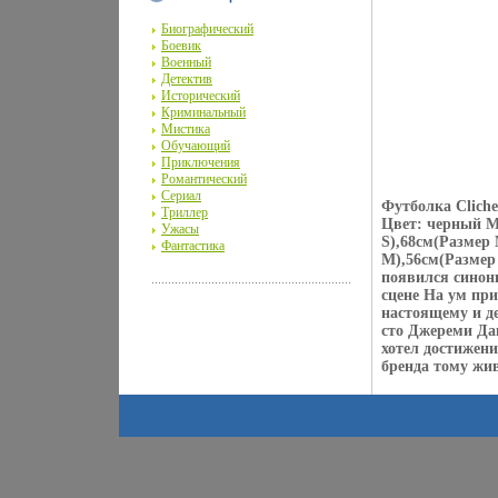
Биографический
Боевик
Военный
Детектив
Исторический
Криминальный
Мистика
Обучающий
Приключения
Романтический
Сериал
Футболка Cliche
Триллер
Цвет: черный М
Ужасы
S),68см(Размер
Фантастика
M),56см(Размер 
появился синони
сцене На ум при
настоящему и де
сто Джереми Дак
хотел достижени
бренда тому жи