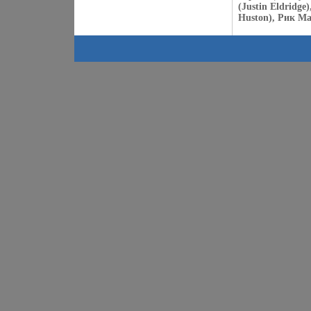
(Justin Eldridg
Huston), Рик Ма