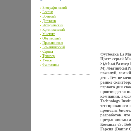
Биографический
Боевик
Военный
Детектив
Исторический
Криминальный
Мистика
Обучающий
Приключения
Романтический
Сериал
Футболка Es Mai
Триллер
Цвет: серый Мат
Ужасы
S),64см(Размер
Фантастика
M),4бьтпц8см(Ра
пожалуй, самый 
день Тем не мен
рынке скейтборд
первого дня св
производство в
компании, входящ
Technology Inst
тестированием о
проводит биоме
разработок, чт
предъявляемым 
Команда eS: Боб
Гарсия (Danny G