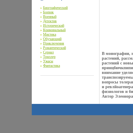
Биографический
Боевик
Военный
Детектив
Исторический
Криминальный
Мистика
Обучающий
Приключения
Романтический
Сериал
В монографии, 
Триллер
растений, расс
Ужасы
растений с нов
Фантастика
принцбючкпипиа
внимание уделяе
транспозируемы
вопросы толера
и ревлйоагенера
физиологов и би
Автор Элеонора