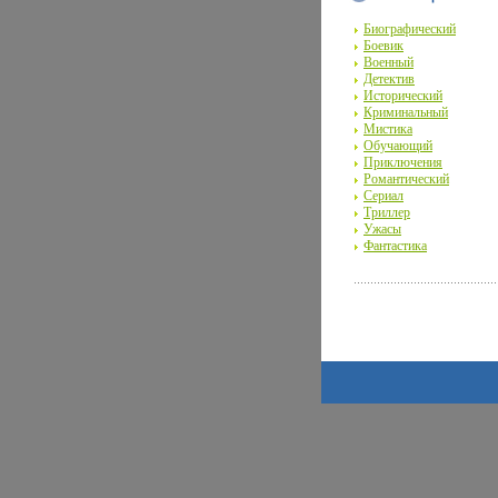
Биографический
Боевик
Военный
Детектив
Исторический
Криминальный
Мистика
Обучающий
Приключения
Романтический
Сериал
Триллер
Ужасы
Фантастика