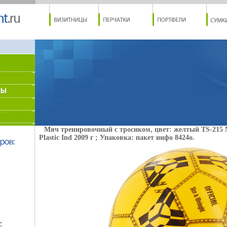
Мяч тренировочный с тросиком, цвет: желтый TS-215 
Plastic Ind 2009 г ; Упаковка: пакет инфо 8424o.