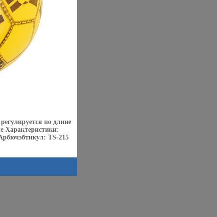
регулируется по длине
ле Характеристики:
 Арбючэбтикул: TS-215