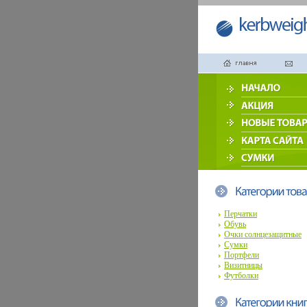
Перчатки
Обувь
Очки солнцезащитные
Сумки
Портфели
Визитницы
Футболки