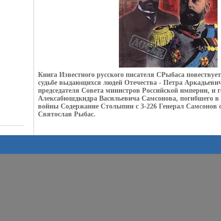
Книга Известного русского писателя СРыбаса повествует
судьбе выдающихся людей Отечества - Петра Аркадьеви
председателя Совета министров Российской империи, и г
Алексабюшдкндра Васильевича Самсонова, погибшего в
войны Содержание Столыпин c 3-226 Генерал Самсонов c
Святослав Рыбас.