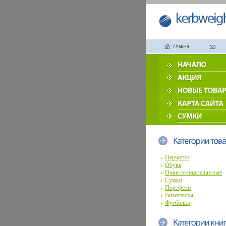
Перчатки
Обувь
Очки солнцезащитные
Сумки
Портфели
Визитницы
Футболки