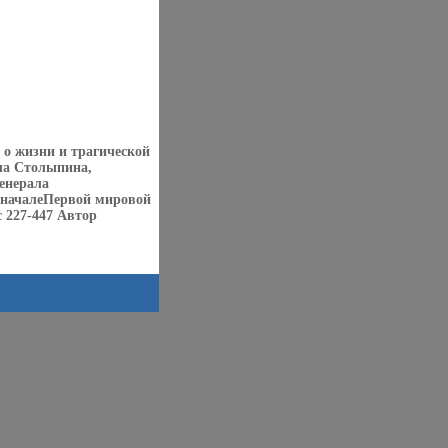
 о жизни и трагической
ча Столыпина,
енерала
 началеПервой мировой
 227-447 Автор