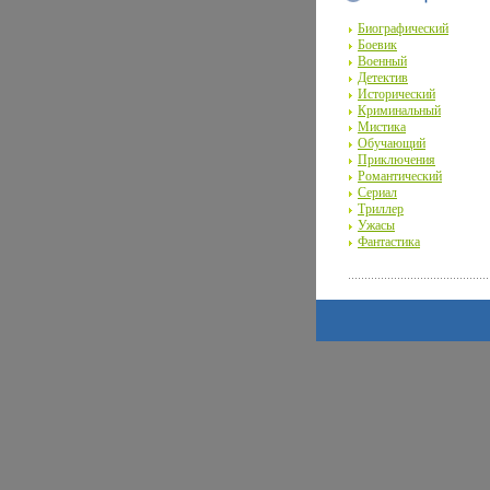
Биографический
Боевик
Военный
Детектив
Исторический
Криминальный
Мистика
Обучающий
Приключения
Романтический
Сериал
Триллер
Ужасы
Фантастика