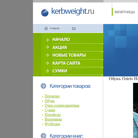
Обувь Osiris H
Перчатки
Обувь
Очки солнцезащитные
Сумки
Портфели
Визитницы
Футболки