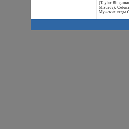
(Taylor Bingama
Mizurov), Себас
Мужские кеды Os