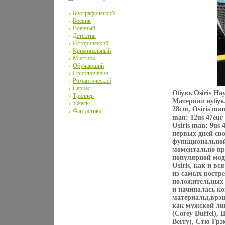
Биографический
Боевик
Военный
Детектив
Исторический
Криминальный
Мистика
Обучающий
Приключения
Романтический
Сериал
Обувь Osiris Ha
Триллер
Материал нубук/
Ужасы
28cm, Osiris man
Фантастика
man: 12us 47eur 
Osiris man: 9us 
первых дней сво
функциональной
моментально пр
популярной мод
Osiris, как и в
из самых востре
положительных 
и начиналась ко
материалы,врэш
как мужской лин
(Corey Duffel),
Berry), Стю Грэ