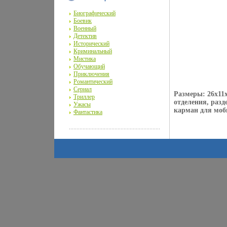
Биографический
Боевик
Военный
Детектив
Исторический
Криминальный
Мистика
Обучающий
Приключения
Романтический
Сериал
Размеры: 26х11
Триллер
отделения, разд
Ужасы
карман для моб
Фантастика