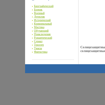
Биографический
Боевик
Военный
Детектив
Исторический
Криминальный
Мистика
Обучающий
Приключения
Романтический
Сериал
Триллер
Солнцезащитные
Ужасы
солнцезащитные
Фантастика