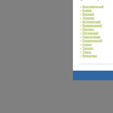
Биографический
Боевик
Военный
Детектив
Исторический
Криминальный
Мистика
Обучающий
Приключения
Романтический
Сериал
Триллер
Ужасы
Фантастика