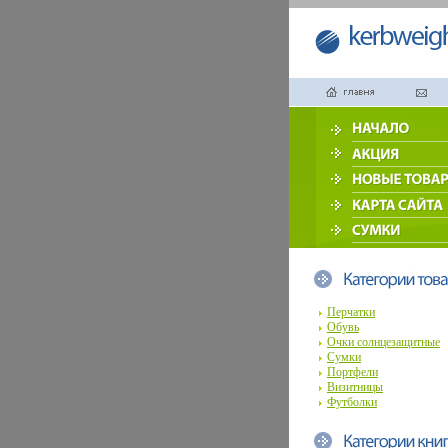
Перчатки
Обувь
Очки солнцезащитные
Сумки
Портфели
Визитницы
Футболки