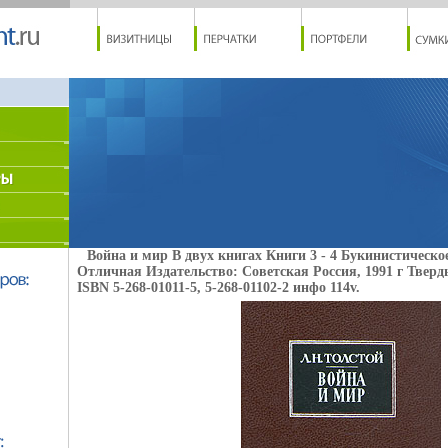
Война и мир В двух книгах Книги 3 - 4 Букинистическо
Отличная Издательство: Советская Россия, 1991 г Тверды
ISBN 5-268-01011-5, 5-268-01102-2 инфо 114v.