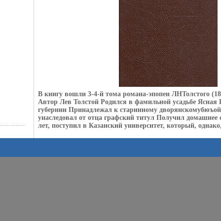
В книгу вошли 3-4-й тома романа-эпопеи ЛНТолстого (18
Автор Лев Толстой Родился в фамильной усадьбе Ясная 
губернии Принадлежал к старинному дворянскомубюъой
унаследовал от отца графский титул Получил домашнее о
лет, поступил в Казанский университет, который, однако,