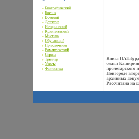
Биографический
Боевик
Военный
Детектив
Исторический
Криминальный
Мистика
Обучающий
Приключения
Романтический
Сериал
Книга НАЗабурд
Триллер
семьи Каширины
Ужасы
пролетарского п
Фантастика
Новгороде втор
архивных доку
Рассчитана на 