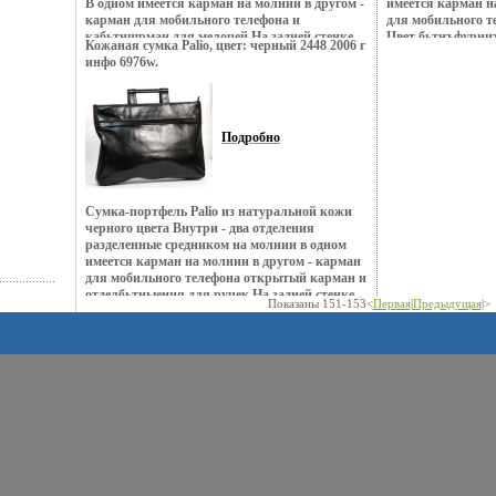
В одном имеется карман на молнии в другом -
имеется карман н
карман для мобильного телефона и
для мобильного 
кабьтнщрман для мелочей На задней стенке -
Цвет бьтнъфурнит
Кожаная сумка Palio, цвет: черный 2448 2006 г
удобный кармашек на молнии Все молнии
Молнии - пластик
инфо 6976w.
пластиковые На дне имеются металлические
металлические но
ножки Цвет фурнитуры - черненое серебро
см высота мал ру
Высота ручек - 20 см Артикул: ZA2 - 5295
Торговая марка: P
Торговая марка: Eleganzza Цвет: черный
30х11х26 .
Размер: 38х10х26 .
Подробно
Сумка-портфель Palio из натуральной кожи
черного цвета Внутри - два отделения
разделенные средником на молнии в одном
имеется карман на молнии в другом - карман
для мобильного телефона открытый карман и
отделбьтныения для ручек На задней стенке
Показаны 151-153<
Первая
|
Предыдущая
|>
снаружи - удобный карман на молнии На
передней стенке - большой карман на молнии
В комплекте - наплечный ремень Цвет
фурнитуры - состареное серебро Высота ручек
- 5 см Артикул: 2448 Торговая марка: Palio
Цвет: черный Размер: 37х7х28 .