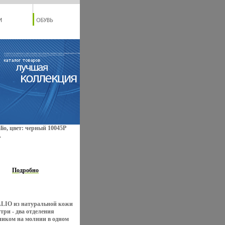
io, цвет: черный 10045P
.
Подробно
ALIO из натуральной кожи
три - два отделения
ником на молнии в одном