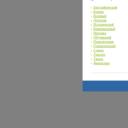
Биографический
Боевик
Военный
Детектив
Исторический
Криминальный
Мистика
Обучающий
Приключения
Романтический
Сериал
Триллер
Ужасы
Фантастика