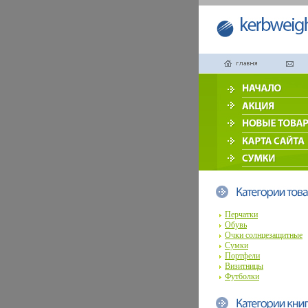
Перчатки
Обувь
Очки солнцезащитные
Сумки
Портфели
Визитницы
Футболки