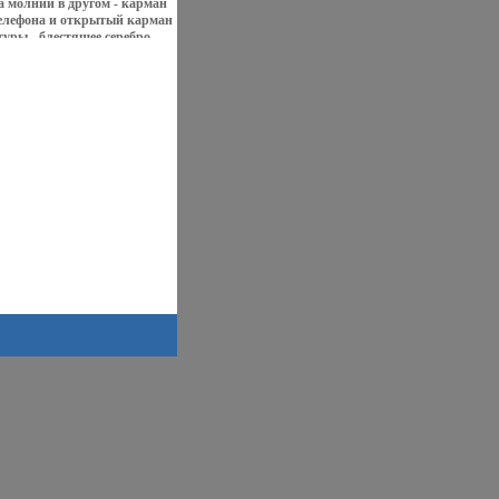
а молнии в другом - карман
телефона и открытый карман
уры - блестящее серебро
овые На дне имеются
жки Высота бол ручек - 30
чек 10 см Артикул: 10045P
alio Цвет: черный Размер: