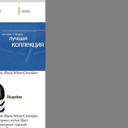
lc Black/White/Chocolate
.
Подробно
lc Black/White/Chocolate
ериал нубук Цвет
шнурков: черный