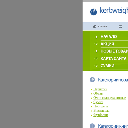
Перчатки
Обувь
Очки солнцезащитные
Сумки
Портфели
Визитницы
Футболки