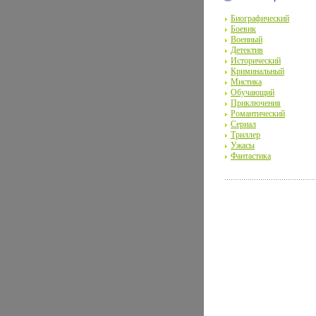
Биографический
Боевик
Военный
Детектив
Исторический
Криминальный
Мистика
Обучающий
Приключения
Романтический
Сериал
Триллер
Ужасы
Фантастика