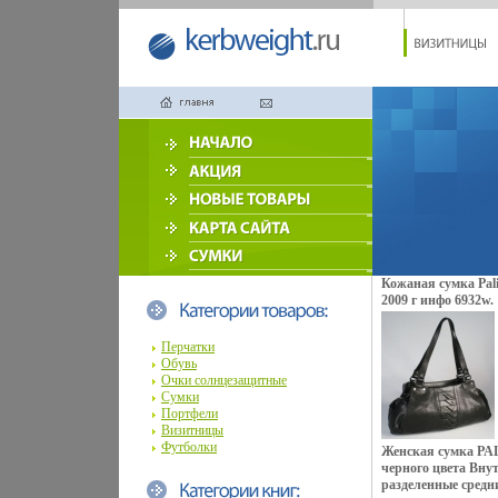
Кожаная сумка Pal
2009 г инфо 6932w.
Перчатки
Обувь
Очки солнцезащитные
Сумки
Портфели
Визитницы
Футболки
Женская сумка PA
черного цвета Внут
разделенные средн