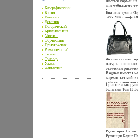
имеется карман на
для мобильного т
Биографический
На забьтмйдней ст
Боевик
Кожаная сумка Eleg
карман на молнии
Военный
5295 2009 г инфо 6
серебро Молнии - 
Детектив
29 см Артикул: 64
Исторический
Palio Цвет: черный
Криминальный
Мистика
Обучающий
Приключения
Романтический
Сериал
Триллер
Женская сумка тор
Ужасы
натуральной кожи 
Фантастика
отделения разделе
В одном имеется к
карман для мобиль
кабьтнщрман для м
Практическое руко
удобный кармашек
болезням Том 10 В
пластиковые На дн
педиатрии Издател
ножки Цвет фурнит
2008 г Твердый пер
Высота ручек - 20 
98803-146-8 Тираж:
Торговая марка: E
(~150x210 мм) инфо
Размер: 38х10х26 .
Редакторы: Вален
Румянцев Борис П