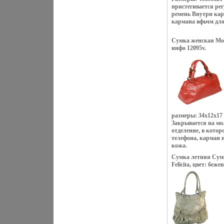
пристегивается ре
ремень Внутри кар
кармана вфьчм для
Сумка женская Mon
инфо 12095v.
размеры: 34х12х17 
Закрывается на мо
отделение, в кото
телефона, карман
кожа.
Сумка летняя Сумк
Felicita, цвет: беж
11878v.