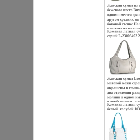
Женская сумка из 
бежевого цвета Вну
одном имеется два
другом средник н
боковой стенке На 
кармана на молнии
Кожаная летняя сум
карман на молнии 
серый L-23003492 2
Цвет фурнитуры - 
ручек - 20 см Арти
марка: Felicita Цв
37х10х31 .
Женская сумка Leo
матовой кожи серо
окрашены в темно-
два отделения раз
молнии в одном им
в друбьсчюгом - к
Кожаная летняя сум
телефона и откры
белый+голубой 103
вертикальных кар
передней стенке З
пластиковую молн
фурнитуры - блест
вмещает Сумка де
сосвйщцятоянии Вы
ручек позволяет но