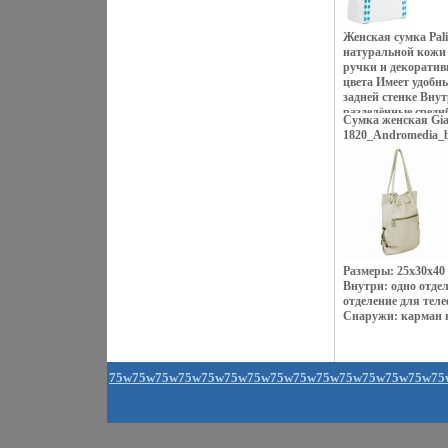
комплекте нет нап
23003492 Торговая 
Женская сумка Pal
серый Размер: 35х1
натуральной кожи 
ручки и декоратив
цвета Имеет удобн
задней стенке Внут
разделённые средн
Сумка женская Gian
одном имеется кар
1820_Andromedia_be
- кармашек для мо
открытый кармаше
общую пластикову
есть Цвет фурнитур
Модель свободно в
сумка невйщчэ де
(28 см) позволяет 
Торговая марка: P
Размер: 29х10х28 
Размеры: 25х30х40
Артикул: 10360PW
Внутри: одно отдел
отделение для тел
Снаружи: карман н
75w
75w
75w
75w
75w
75w
75w
75w
75w
75w
75w
75w
75w
75w
75