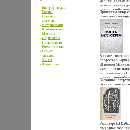
молнии В одном им
другом - карман д
Биографический
карман длябюаще 
Боевик
Принципы микроэ
стенке - два карма
Военный
Классический зар
фурнитуры - блест
Детектив
733q.
- 22 см Артикул: K
Исторический
Цвет: бежевый Разм
Криминальный
Мистика
Обучающий
Приключения
Романтический
Сериал
Триллер
В книге известного
Ужасы
профессора Гарвар
Фантастика
НГрегори Мэнкью, 
учебников по экон
бестселлерами в С
странах, микробю
Бессонный патрул
предстает как рас
Букинистическое и
экономической тео
Хорошая Издательс
подхода излагается
Твердый переплет, 
предложения, ана
Формат: 84x108/32 
производства, пов
конкурентных рын
рынки факторов п
потребительский в
доходов, обществе
эффекты Автор кас
Редактор: Ш Кабы
налоговой системы
очередной сборник
торговли и др Почт