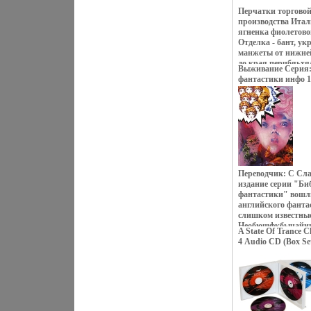
Перчатки торгов
производства Ита
ягненка фиолетово
Отделка - бант, у
манжеты от нижне
до края перчбяьхяа
Выживание Серия:
ладонной стороне М
фантастики инфо 1
"митенка" Артикул
Eleganzza Цвет: фи
Страна: Италия.
Переводчик: С Сла
издание серии "Би
фантастики" вошл
английского фанта
слишком известны
Необюшфкбычайные
A State Of Trance C
это: Добро или Зло
4 Audio CD (Box S
обычный человек в
Music BV, Концерн
На эти вопросы пыт
Лицензионные тов
известный англий
аудионосителей 20
Хризалинды c 5-14
издание инфо 1084
286 Избери пути ее
c 337-360 Автор 
Настоящее имя - Д