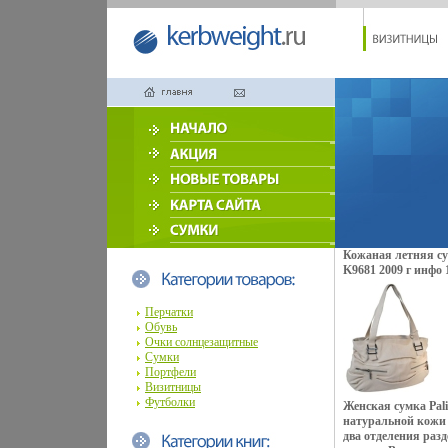
Кожаная летняя сум
K9681 2009 г инфо 
Перчатки
Обувь
Очки солнцезащитные
Сумки
Портфели
Визитницы
Футболки
Женская сумка Pal
натуральной кожи 
два отделения раз