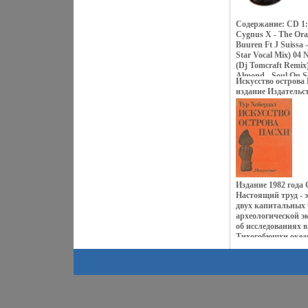
Бейнон Харрис Род
Высшего образова
Содержание: CD 1: 
заработать на жизн
Cygnus X - The Or
работой - был и ба
Buuren Ft J Suissa 
продавцом, и рекл
Star Vocal Mix) 04 
20-ых .
(Dj Tomcraft Remix
Almond - Soul On So
Искусство острова
(Armin Van Buuren 
издание Издательст
Satelite (Above & B
Твердый переплет, 
And Solace (Master 
инфо 9885t.
Of Consciousness (O
Mix) CD 2: 01 Tiest
Ferry Corsten - Pun
Vincent De Moor - F
Xpander 06 Jonash -
Beyond - No One On
Remix) 08 Igor S - 
Издание 1982 года
Gtr - Mistral CD 3:
Настоящий труд - 
Another Day (Feat 
двух капитальных 
Simulated 03 Membe
археологической э
(Paul Van Dyk Remi
об исследованиях в
Mindcircus (Gabrie
Тихогобющхн океан
05 Jan Johnstoвсрд
"Стил-трейдинг, 
(Thrillseekers Remi
пещерные тайники 
Wont See Me Cry (D
"Предметы пасхаль
Coast Ft Discovery 
английского ЛЖда
Mushroom Therapy 
Thor Heyerdahl Зн
Midway - Monkey Fo
путешественник в
Rez 02 Nalin And Ka